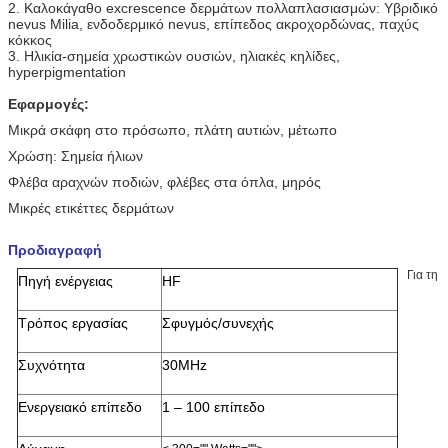
2. Καλοκάγαθο excrescence δερμάτων πολλαπλασιασμών: Υβριδικό
nevus Milia, ενδοδερμικό nevus, επίπεδος ακροχορδώνας, παχύς
κόκκος
3. Ηλικία-σημεία χρωστικών ουσιών, ηλιακές κηλίδες,
hyperpigmentation
Εφαρμογές:
Μικρά σκάφη στο πρόσωπο, πλάτη αυτιών, μέτωπο
Χρώση: Σημεία ήλιων
Φλέβα αραχνών ποδιών, φλέβες στα όπλα, μηρός
Μικρές ετικέττες δερμάτων
Προδιαγραφή
Για τη
Πηγή ενέργειας
HF
Τρόπος εργασίας
Σφυγμός/συνεχής
Συχνότητα
30MHz
Ενεργειακό επίπεδο
1 – 100 επίπεδο