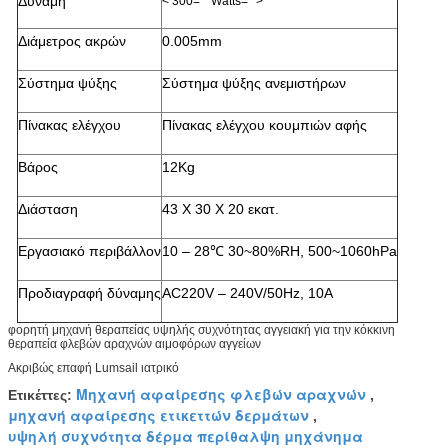
Δύναμη
< 300="" Watts="">
Διάμετρος ακρών
0.005mm
Σύστημα ψύξης
Σύστημα ψύξης ανεμιστήρων
Πίνακας ελέγχου
Πίνακας ελέγχου κουμπιών αφής
Βάρος
12Kg
Διάσταση
43 X 30 X 20 εκατ.
Εργασιακό περιβάλλον
10 – 28℃ 30~80%RH, 500~1060hPa
Προδιαγραφή δύναμης
AC220V – 240V/50Hz, 10A
φορητή μηχανή θεραπείας υψηλής συχνότητας αγγειακή για την κόκκινη
θεραπεία φλεβών αραχνών αιμοφόρων αγγείων
Ακριβώς επαφή Lumsail ιατρικό
Μηχανή αφαίρεσης φλεβών αραχνών
Ετικέττες:
,
μηχανή αφαίρεσης ετικεττών δερμάτων
,
υψηλή συχνότητα δέρμα περίθαλψη μηχάνημα