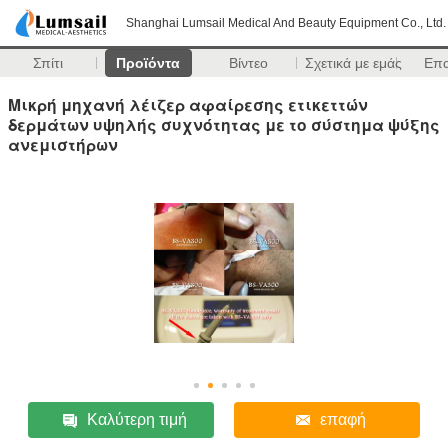
Shanghai Lumsail Medical And Beauty Equipment Co., Ltd.
Σπίτι
Προϊόντα
Βίντεο
Σχετικά με εμάς
Επ
Μικρή μηχανή λέιζερ αφαίρεσης ετικεττών
δερμάτων υψηλής συχνότητας με το σύστημα ψύξης
ανεμιστήρων
Καλύτερη τιμή
επαφή