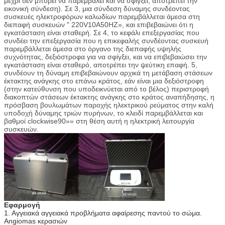
μέχρι δεν μπορεί να παρεμβάλει και να σφίγξει, αποτρέπει την
εικονική σύνδεση). Σε 3, μια σύνδεση δύναμης συνδέοντας
συσκευές ηλεκτροφόρων καλωδίων παρεμβάλλεται άμεσα στη
διεπαφή συσκευών " 220V10A50HZ», και επιβεβαιώνει ότι η
εγκατάσταση είναι σταθερή. Σε 4, το κεφάλι επεξεργασίας που
συνδέει την επεξεργασία που η επικεφαλής συνδέοντας συσκευή
παρεμβάλλεται άμεσα στο όργανο της διεπαφής υψηλής
συχνότητας, δεξιόστροφα για να σφίγξει, και να επιβεβαιώσει την
εγκατάσταση είναι σταθερό, αποτρέπει την ψεύτικη επαφή. 5,
συνδέουν τη δύναμη επιβεβαιώνουν αρχικά τη μετάβαση στάσεων
έκτακτης ανάγκης στο επάνω κράτος, εάν είναι μια δεξιόστροφη
(στην κατεύθυνση που υποδεικνύεται από το βέλος) περιστροφή
διακοπτών στάσεων έκτακτης ανάγκης στο κράτος αναπήδησης, η
πρόσβαση βουλωμάτων παροχής ηλεκτρικού ρεύματος στην καλή
υποδοχή δύναμης τριών πυρήνων, το κλειδί παρεμβάλλεται και
βαθμοί clockwise90»» στη θέση αυτή η ηλεκτρική λειτουργία
συσκευών.
Εφαρμογή
1. Αγγειακά αγγειακά προβλήματα αφαίρεσης παντού το σώμα.
Angiomas κερασιών