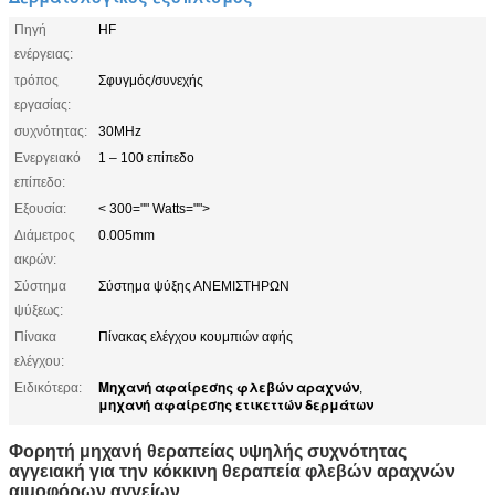
Πηγή
HF
ενέργειας:
τρόπος
Σφυγμός/συνεχής
εργασίας:
συχνότητας:
30MHz
Ενεργειακό
1 – 100 επίπεδο
επίπεδο:
Εξουσία:
< 300="" Watts="">
Διάμετρος
0.005mm
ακρών:
Σύστημα
Σύστημα ψύξης ΑΝΕΜΙΣΤΗΡΩΝ
ψύξεως:
Πίνακα
Πίνακας ελέγχου κουμπιών αφής
ελέγχου:
Μηχανή αφαίρεσης φλεβών αραχνών
Ειδικότερα:
,
μηχανή αφαίρεσης ετικεττών δερμάτων
Φορητή μηχανή θεραπείας υψηλής συχνότητας
αγγειακή για την κόκκινη θεραπεία φλεβών αραχνών
αιμοφόρων αγγείων