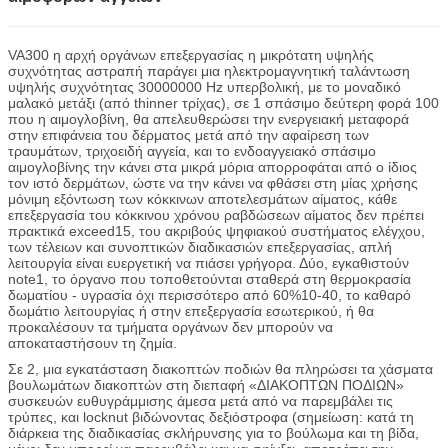
VA300 η αρχή οργάνων επεξεργασίας η μικρότατη υψηλής
συχνότητας αστραπή παράγει μια ηλεκτρομαγνητική ταλάντωση
υψηλής συχνότητας 30000000 Hz υπερβολική, με το μοναδικό
μαλακό μετάξι (από thinner τρίχας), σε 1 σπάσιμο δεύτερη φορά 100
που η αιμογλοβίνη, θα απελευθερώσει την ενεργειακή μεταφορά
στην επιφάνεια του δέρματος μετά από την αφαίρεση των
τραυμάτων, τριχοειδή αγγεία, και το ενδοαγγειακό σπάσιμο
αιμογλοβίνης την κάνει στα μικρά μόρια απορροφάται από ο ίδιος
τον ιστό δερμάτων, ώστε να την κάνει να φθάσει στη μίας χρήσης
μόνιμη εξόντωση των κόκκινων αποτελεσμάτων αίματος, κάθε
επεξεργασία του κόκκινου χρόνου ραβδώσεων αίματος δεν πρέπει
πρακτικά exceed15, του ακριβούς ψηφιακού συστήματος ελέγχου,
των τέλειων και συνοπτικών διαδικασιών επεξεργασίας, απλή
λειτουργία είναι ευεργετική να πιάσει γρήγορα. Δύο, εγκαθιστούν
note1, το όργανο που τοποθετούνται σταθερά στη θερμοκρασία
δωματίου - υγρασία όχι περισσότερο από 60%10-40, το καθαρό
δωμάτιο λειτουργίας ή στην επεξεργασία εσωτερικού, ή θα
προκαλέσουν τα τμήματα οργάνων δεν μπορούν να
αποκαταστήσουν τη ζημία.
Σε 2, μια εγκατάσταση διακοπτών ποδιών θα πληρώσει τα χάσματα
βουλωμάτων διακοπτών στη διεπαφή «ΔΙΑΚΟΠΤΩΝ ΠΟΔΙΩΝ»
συσκευών ευθυγράμμισης άμεσα μετά από να παρεμβάλει τις
τρύπες, και locknut βιδώνοντας δεξιόστροφα (σημείωση: κατά τη
διάρκεια της διαδικασίας σκλήρυνσης για το βούλωμα και τη βίδα,