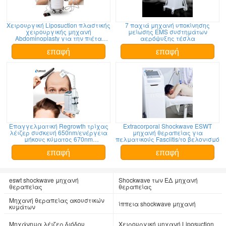
Χειρουργική Liposuction πλαστικής
7 παχιά μηχανή υποκίνησης
χειρουργικής μηχανή
μείωσης EMS συστημάτων
Abdominoplasty για την πιέτα
αερόψυξης τέσλα
Tummy/τη χειρουργική επέμβαση
Liposuction στομαχιών
επαφή
επαφή
Επαγγελματική Regrowth τρίχας
Extracorporal Shockwave ESWT
λέιζερ συσκευή 650nm/ενέργεια
μηχανή θεραπείας για
μήκους κύματος 670nm
πελματικούς Fasciitis/το βελονισμό
διευθετήσιμη
επαφή
επαφή
eswt shockwave μηχανή
Shockwave των ΕΔ μηχανή
θεραπείας
θεραπείας
Μηχανή θεραπείας ακουστικών
ίππεια shockwave μηχανή
κυμάτων
Μηχάνημα λέιζερ διόδου
Χειρουργική μηχανή Liposuction