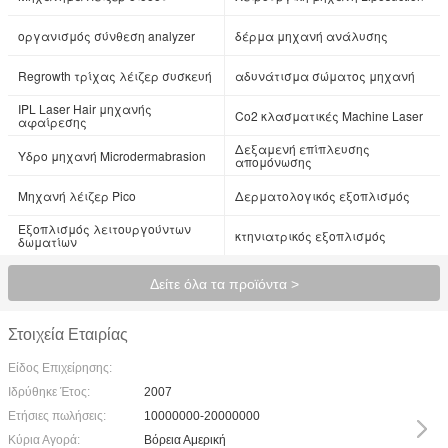
οργανισμός σύνθεση analyzer
δέρμα μηχανή ανάλυσης
Regrowth τρίχας λέιζερ συσκευή
αδυνάτισμα σώματος μηχανή
IPL Laser Hair μηχανής
Co2 κλασματικές Machine Laser
αφαίρεσης
Δεξαμενή επίπλευσης
Υδρο μηχανή Microdermabrasion
απομόνωσης
Μηχανή λέιζερ Pico
Δερματολογικός εξοπλισμός
Εξοπλισμός λειτουργούντων
κτηνιατρικός εξοπλισμός
δωματίων
Δείτε όλα τα προϊόντα >
Στοιχεία Εταιρίας
Είδος Επιχείρησης:
Ιδρύθηκε Έτος:
2007
Ετήσιες πωλήσεις:
10000000-20000000
Κύρια Αγορά:
Βόρεια Αμερική