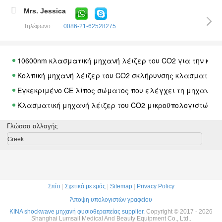
Mrs. Jessica
Τηλέφωνο :
0086-21-62528275
10600nm κλασματική μηχανή λέιζερ του CO2 για την κολ
Κολπική μηχανή λέιζερ του CO2 σκλήρυνσης κλασματική
Εγκεκριμένο CE λίπος σώματος που ελέγχει τη μηχανή 
Κλασματική μηχανή λέιζερ του CO2 μικροϋπολογιστών, κ
Υψηλής ενέργειας μηχανή λέιζερ του CO2 κλασματική γ
Γλώσσα αλλαγής
Κλασματική μηχανή επεξεργασίας λέιζερ του CO2 για ν
Greek
Κλασματικό λέιζερ του CO2 αφαίρεσης ακροχορδώνων δε
Ιατρικό κλασματικό λέιζερ του CO2 για την κατώτερη α
Μηχανή Phototherapy των φορητών οδηγήσεων με το κόκκι
Σπίτι
|
Σχετικά με εμάς
|
Sitemap
|
Privacy Policy
Επαγγελματικός εξοπλισμός θεραπείας τεσσάρων οδηγή
Άποψη υπολογιστών γραφείου
Η μηχανή Phototherapy των οδηγήσεων αναζωογόνησης PD
ΚΙΝΑ shockwave μηχανή φυσιοθεραπείας supplier.
Copyright © 2017 - 2026
Shanghai Lumsail Medical And Beauty Equipment Co., Ltd..