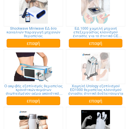
Shockwave Miniwave ΕΔ δύο
ΕΔ 1000 χαμηλή μηχανή
καναλιών παραγωγή μηχανών
επεξεργασίας κλονισμού
θεραπείας
έντασης για το στυτικό CE
δυσλειτουργίας
επαφή
επαφή
Ο ακριβής εξοπλισμός θεραπείας
Χαμηλή Urology εξοπλισμού
κρουστικών κυμάτων
ED1000 θεραπείας κλονισμού
συμπιεσμένου αέρα ακουστικός
έντασης στυτική δυσλειτουργία
για μειώνει τα σημάδια
τεντωμάτων
επαφή
επαφή