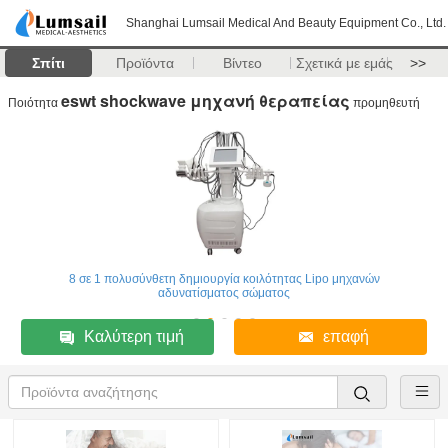
Shanghai Lumsail Medical And Beauty Equipment Co., Ltd.
Σπίτι
Προϊόντα
Βίντεο
Σχετικά με εμάς
>>
eswt shockwave μηχανή θεραπείας
Ποιότητα
προμηθευτή
8 σε 1 πολυσύνθετη δημιουργία κοιλότητας Lipo μηχανών
αδυνατίσματος σώματος
Καλύτερη τιμή
επαφή