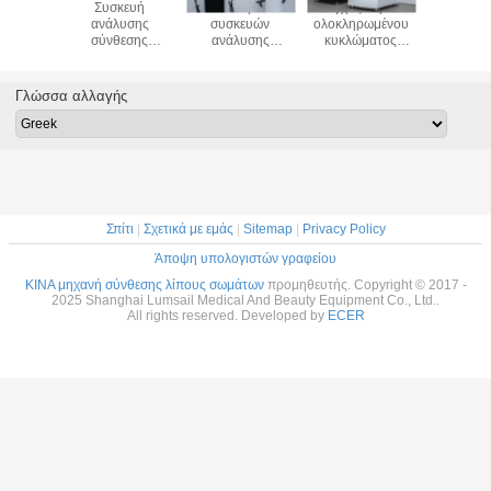
 παχιάς
Συσκευή
Σύνδεση WiFi
Έλεγχος καρτών
Συσκ
 σώματος
ανάλυσης
συσκευών
ολοκληρωμένου
ανάλυσης 
γρήγορη
σύνθεσης
ανάλυσης
κυκλώματος
σύνθε
ηση της
επαγγελματικού
σύνθεσης
συσκευών
σώματος 
ίας
σώματος για την
σώματος 50KHZ
ανάλυσης
BIA/μά
παχιά δοκιμή
USB2.0 BIA
100KHZ σύνθεσης
σώμα
Γλώσσα αλλαγής
σώματος
σώματος BMI STN
LCD
Σπίτι
|
Σχετικά με εμάς
|
Sitemap
|
Privacy Policy
Άποψη υπολογιστών γραφείου
ΚΙΝΑ μηχανή σύνθεσης λίπους σωμάτων
προμηθευτής. Copyright © 2017 -
2025 Shanghai Lumsail Medical And Beauty Equipment Co., Ltd..
All rights reserved. Developed by
ECER