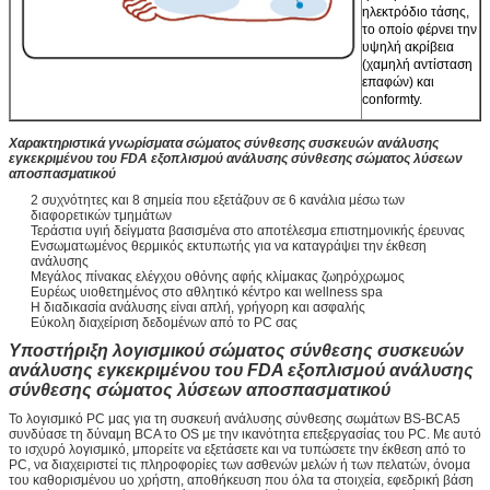
ηλεκτρόδιο τάσης,
το οποίο φέρνει την
υψηλή ακρίβεια
(χαμηλή αντίσταση
επαφών) και
conformty.
Χαρακτηριστικά γνωρίσματα σώματος σύνθεσης συσκευών ανάλυσης
εγκεκριμένου του FDA εξοπλισμού ανάλυσης σύνθεσης σώματος λύσεων
αποσπασματικού
2 συχνότητες και 8 σημεία που εξετάζουν σε 6 κανάλια μέσω των
διαφορετικών τμημάτων
Τεράστια υγιή δείγματα βασισμένα στο αποτέλεσμα επιστημονικής έρευνας
Ενσωματωμένος θερμικός εκτυπωτής για να καταγράψει την έκθεση
ανάλυσης
Μεγάλος πίνακας ελέγχου οθόνης αφής κλίμακας ζωηρόχρωμος
Ευρέως υιοθετημένος στο αθλητικό κέντρο και wellness spa
Η διαδικασία ανάλυσης είναι απλή, γρήγορη και ασφαλής
Εύκολη διαχείριση δεδομένων από το PC σας
Υποστήριξη λογισμικού σώματος σύνθεσης συσκευών
ανάλυσης εγκεκριμένου του FDA εξοπλισμού ανάλυσης
σύνθεσης σώματος λύσεων αποσπασματικού
Το λογισμικό PC μας για τη συσκευή ανάλυσης σύνθεσης σωμάτων BS-BCA5
συνδύασε τη δύναμη BCA το OS με την ικανότητα επεξεργασίας του PC. Με αυτό
το ισχυρό λογισμικό, μπορείτε να εξετάσετε και να τυπώσετε την έκθεση από το
PC, να διαχειριστεί τις πληροφορίες των ασθενών μελών ή των πελατών, όνομα
του καθορισμένου uo χρήστη, αποθήκευση που όλα τα στοιχεία, εφεδρική βάση