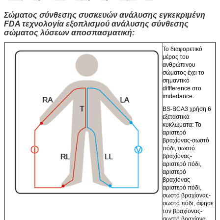
Σώματος σύνθεσης συσκευών ανάλυσης εγκεκριμένη
FDA τεχνολογία εξοπλισμού ανάλυσης σύνθεσης
σώματος λύσεων αποσπασματική:
Το διαφορετικό
μέρος του
ανθρώπινου
σώματος έχει το
σημαντικό
diffference στο
imdedance.
BS-BCA3 χρήση 6
εξεταστικά
κυκλώματα: Το
αριστερό
βραχίονας-σωστό
πόδι, σωστό
βραχίονας-
αριστερό πόδι,
αριστερό
βραχίονας-
αριστερό πόδι,
σωστό βραχίονας-
σωστό πόδι, άφησε
τον βραχίονας-
σωστό βραχίονα,