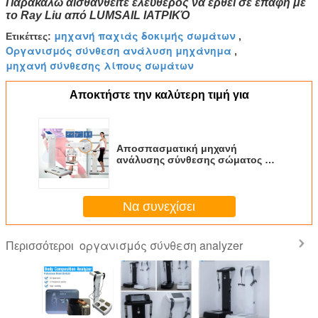
Παρακαλώ αισθανθείτε ελεύθερος να έρθει σε επαφή με
το Ray Liu από LUMSAIL ΙΑΤΡΙΚΌ
μηχανή παχιάς δοκιμής σωμάτων
Ετικέττες:
,
Οργανισμός σύνθεση ανάλυση μηχάνημα
,
μηχανή σύνθεσης λίπους σωμάτων
Αποκτήστε την καλύτερη τιμή για
Αποσπασματική μηχανή
ανάλυσης σύνθεσης σώματος με
τη ζωηρόχρωμη οθόνη αφής
Να συνεχίσει
οργανισμός σύνθεση analyzer
Περισσότεροι