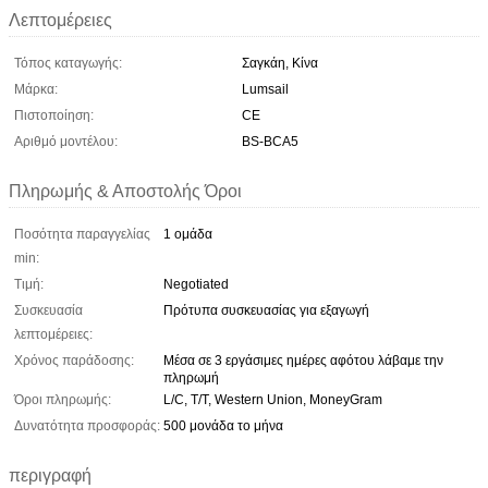
Λεπτομέρειες
Τόπος καταγωγής:
Σαγκάη, Κίνα
Μάρκα:
Lumsail
Πιστοποίηση:
CE
Αριθμό μοντέλου:
BS-BCA5
Πληρωμής & Αποστολής Όροι
Ποσότητα παραγγελίας
1 ομάδα
min:
Τιμή:
Negotiated
Συσκευασία
Πρότυπα συσκευασίας για εξαγωγή
λεπτομέρειες:
Χρόνος παράδοσης:
Μέσα σε 3 εργάσιμες ημέρες αφότου λάβαμε την
πληρωμή
Όροι πληρωμής:
L/C, T/T, Western Union, MoneyGram
Δυνατότητα προσφοράς:
500 μονάδα το μήνα
περιγραφή