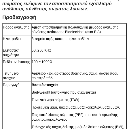
σώματος ενέκρινε τον αποσπασματικό εξοπλισμό
ανάλυσης σύνθεσης σώματος λύσεων:
Προδιαγραφή
Πόρος ανάλυσης
Άμεση αποσπασματική πολυσυχνική μέθοδος ανάλυσης
σύνθετης αντίστασης Bioelectrical (dsm-BIA)
Ηλεκτρόδιο
8-σημείο αφής σύστημα ηλεκτροδίων
Εξεταστική
50, 250 KHz
συχνότητα
Πεδίο αντίστασης
100 ~ 1000Ω
Τετμημένο
Αριστερό χέρι, αριστερός βραχίονας, σώμα, σωστό πόδι,
στοιχείο
αριστερό πόδι
Παραγωγή
Βασικά στοιχεία
Bodyweight (αυτοκίνητο που ανιχνεύεται)
Συνολικό νερό σώματος (TBW)
Πρωτεϊνική μάζα, παχιά μάζα, μάζα κόκκαλων, μάζα μυών,
Τοις εκατό λίπους σώματος (PBF), τοις εκατό πρωτεΐνης
σώματος/κόκκαλο/νερό,
Σπλαγχνικός παχύς δείκτης, μαζικός δείκτης σώματος (BMI),