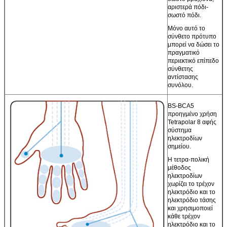
αριστερά πόδι-
σωστό πόδι.
Μόνο αυτό το
σύνθετο πρότυπο
μπορεί να δώσει το
πραγματικό
περιεκτικό επίπεδο
σύνθετης
αντίστασης
συνόλου.
BS-BCA5
προηγμένο χρήση
Tetrapolar 8 αφής
σύστημα
ηλεκτροδίων
σημείου.
Η τετρα-πολική
μέθοδος
ηλεκτροδίων
χωρίζει το τρέχον
ηλεκτρόδιο και το
ηλεκτρόδιο τάσης
και χρησιμοποιεί
κάθε τρέχον
ηλεκτρόδιο και το