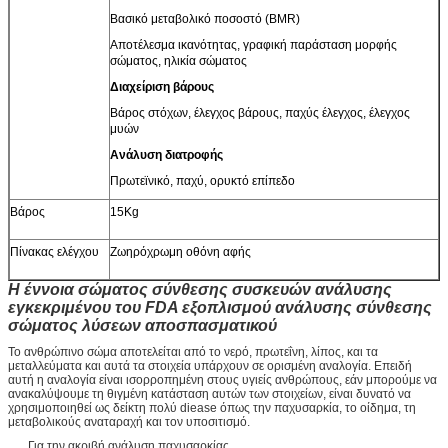
Βασικό μεταβολικό ποσοστό (BMR)
Αποτέλεσμα ικανότητας, γραφική παράσταση μορφής
σώματος, ηλικία σώματος
Διαχείριση βάρους
Βάρος στόχων, έλεγχος βάρους, παχύς έλεγχος, έλεγχος
μυών
Ανάλυση διατροφής
Πρωτεϊνικό, παχύ, ορυκτό επίπεδο
Βάρος
15Kg
Πίνακας ελέγχου
Ζωηρόχρωμη οθόνη αφής
Η έννοια σώματος σύνθεσης συσκευών ανάλυσης
εγκεκριμένου του FDA εξοπλισμού ανάλυσης σύνθεσης
σώματος λύσεων αποσπασματικού
Το ανθρώπινο σώμα αποτελείται από το νερό, πρωτεΐνη, λίπος, και τα
μεταλλεύματα και αυτά τα στοιχεία υπάρχουν σε ορισμένη αναλογία. Επειδή
αυτή η αναλογία είναι ισορροπημένη στους υγιείς ανθρώπους, εάν μπορούμε να
ανακαλύψουμε τη θιγμένη κατάσταση αυτών των στοιχείων, είναι δυνατό να
χρησιμοποιηθεί ως δείκτη πολύ diease όπως την παχυσαρκία, το οίδημα, τη
μεταβολικούς αναταραχή και τον υποσιτισμό.
Για την ακριβή ανάλυση παχυσαρκίας