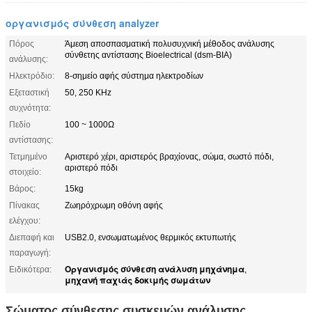
οργανισμός σύνθεση analyzer
Πόρος
Άμεση αποσπασματική πολυσυχνική μέθοδος ανάλυσης
σύνθετης αντίστασης Bioelectrical (dsm-BIA)
ανάλυσης:
Ηλεκτρόδιο:
8-σημείο αφής σύστημα ηλεκτροδίων
Εξεταστική
50, 250 KHz
συχνότητα:
Πεδίο
100 ~ 1000Ω
αντίστασης:
Τετμημένο
Αριστερό χέρι, αριστερός βραχίονας, σώμα, σωστό πόδι,
αριστερό πόδι
στοιχείο:
Βάρος:
15kg
Πίνακας
Ζωηρόχρωμη οθόνη αφής
ελέγχου:
Διεπαφή και
USB2.0, ενσωματωμένος θερμικός εκτυπωτής
παραγωγή:
Οργανισμός σύνθεση ανάλυση μηχάνημα
Ειδικότερα:
,
μηχανή παχιάς δοκιμής σωμάτων
Σώματος σύνθεσης συσκευών ανάλυσης