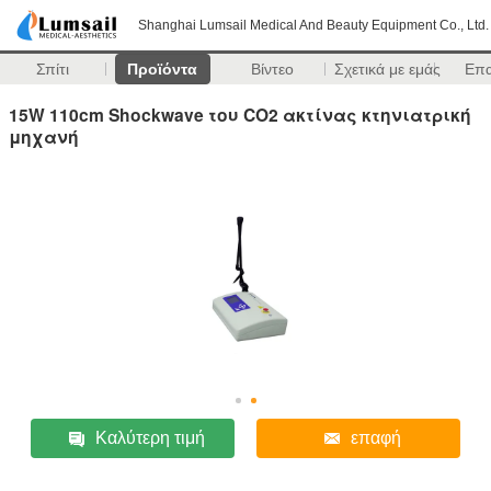
Shanghai Lumsail Medical And Beauty Equipment Co., Ltd.
Σπίτι
Προϊόντα
Βίντεο
Σχετικά με εμάς
Επ
15W 110cm Shockwave του CO2 ακτίνας κτηνιατρική
μηχανή
Καλύτερη τιμή
επαφή