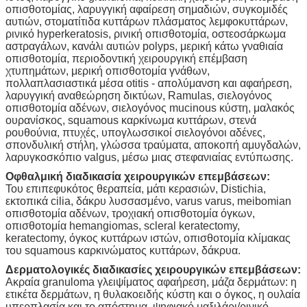
οπισθοτομίας, λαρυγγική αφαίρεση σημαδιών, συγκομιδές
αυτιών, στοματίτιδα κυττάρων πλάσματος λεμφοκυττάρων,
ρινικό hyperkeratosis, ρινική οπισθοτομία, οστεοσάρκωμα
αστραγάλων, κανάλι αυτιών polyps, μερική κάτω γναθιαία
οπισθοτομία, περιοδοντική χειρουργική επέμβαση
χτυπημάτων, μερική οπισθοτομία γνάθων,
πολλαπλασιαστικά μέσα otitis - απολύμανση και αφαήρεση,
λαρυγγική αναθεώρηση δικτύων, Ramulas, σιελογόνος
οπισθοτομία αδένων, σιελογόνος mucinous κύστη, μαλακός
ουρανίσκος, squamous καρκίνωμα κυττάρων, στενά
ρουθούνια, πτυχές, υπογλωσσικοί σιελογόνοι αδένες,
σπονδυλική στήλη, γλώσσα τραύματα, αποκοπή αμυγδαλών,
λαρυγκοσκόπιο valgus, μέσω μιας στεφανιαίας εντύπωσης.
Οφθαλμική διαδικασία χειρουργικών επεμβάσεων:
Του επιπεφυκότος θεραπεία, μάτι κερασιών, Distichia,
εκτοπικά cilia, δάκρυ λυσσασμένο, varus varus, meibomian
οπισθοτομία αδένων, τροχιακή οπισθοτομία όγκων,
οπισθοτομία hemangiomas, scleral keratectomy,
keratectomy, όγκος κυττάρων ιστών, οπισθοτομία κλίμακας
του squamous καρκινώματος κυττάρων, δάκρυα.
Δερματολογικές διαδικασίες χειρουργικών επεμβάσεων:
Ακραία granuloma γλειψίματος αφαήρεση, μάζα δερμάτων: η
ετικέτα δερμάτων, η θυλακοειδής κύστη και ο όγκος, η ουλαία
υπερπλασία και το απόστημα, ψηφιακό μαξιλάρι/ρινικό