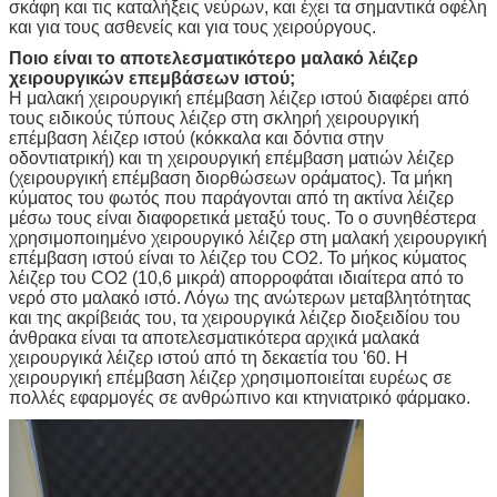
σκάφη και τις καταλήξεις νεύρων, και έχει τα σημαντικά οφέλη
και για τους ασθενείς και για τους χειρούργους.
Ποιο είναι το αποτελεσματικότερο μαλακό λέιζερ
χειρουργικών επεμβάσεων ιστού;
Η μαλακή χειρουργική επέμβαση λέιζερ ιστού διαφέρει από
τους ειδικούς τύπους λέιζερ στη σκληρή χειρουργική
επέμβαση λέιζερ ιστού (κόκκαλα και δόντια στην
οδοντιατρική) και τη χειρουργική επέμβαση ματιών λέιζερ
(χειρουργική επέμβαση διορθώσεων οράματος). Τα μήκη
κύματος του φωτός που παράγονται από τη ακτίνα λέιζερ
μέσω τους είναι διαφορετικά μεταξύ τους. Το ο συνηθέστερα
χρησιμοποιημένο χειρουργικό λέιζερ στη μαλακή χειρουργική
επέμβαση ιστού είναι το λέιζερ του CO2. Το μήκος κύματος
λέιζερ του CO2 (10,6 μικρά) απορροφάται ιδιαίτερα από το
νερό στο μαλακό ιστό. Λόγω της ανώτερων μεταβλητότητας
και της ακρίβειάς του, τα χειρουργικά λέιζερ διοξειδίου του
άνθρακα είναι τα αποτελεσματικότερα αρχικά μαλακά
χειρουργικά λέιζερ ιστού από τη δεκαετία του '60. Η
χειρουργική επέμβαση λέιζερ χρησιμοποιείται ευρέως σε
πολλές εφαρμογές σε ανθρώπινο και κτηνιατρικό φάρμακο.