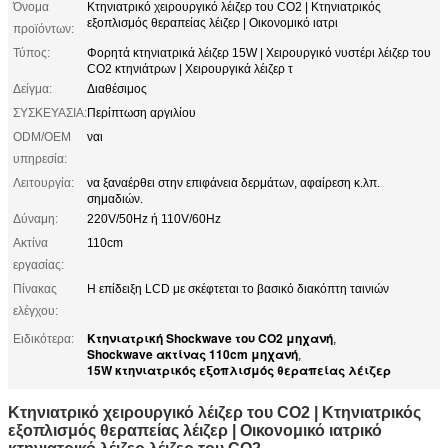
Όνομα
Κτηνιατρικό χειρουργικό λέιζερ του CO2 | Κτηνιατρικός
εξοπλισμός θεραπείας λέιζερ | Οικονομικό ιατρι
προϊόντων:
Τύπος:
Φορητά κτηνιατρικά λέιζερ 15W | Χειρουργικό νυστέρι λέιζερ του
CO2 κτηνιάτρων | Χειρουργικά λέιζερ τ
Δείγμα:
Διαθέσιμος
ΣΥΣΚΕΥΑΣΙΑ:
Περίπτωση αργιλίου
ODM/OEM
ναι
υπηρεσία:
Λειτουργία:
να ξαναέρθει στην επιφάνεια δερμάτων, αφαίρεση κ.λπ.
σημαδιών.
Δύναμη:
220V/50Hz ή 110V/60Hz
Ακτίνα
110cm
εργασίας:
Πίνακας
Η επίδειξη LCD με σκέφτεται το βασικό διακόπτη ταινιών
ελέγχου:
Κτηνιατρική Shockwave του CO2 μηχανή
Ειδικότερα:
,
Shockwave ακτίνας 110cm μηχανή
,
15W κτηνιατρικός εξοπλισμός θεραπείας λέιζερ
Κτηνιατρικό χειρουργικό λέιζερ του CO2 | Κτηνιατρικός
εξοπλισμός θεραπείας λέιζερ | Οικονομικό ιατρικό