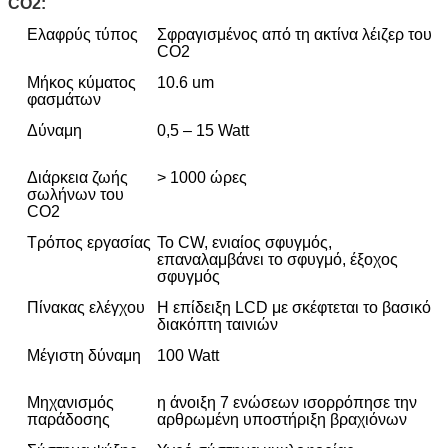
CO2:
Ελαφρύς τύπος
Σφραγισμένος από τη ακτίνα λέιζερ του
CO2
Μήκος κύματος
10.6 um
φασμάτων
Δύναμη
0,5 – 15 Watt
Διάρκεια ζωής
> 1000 ώρες
σωλήνων του
CO2
Τρόπος εργασίας
Το CW, ενιαίος σφυγμός,
επαναλαμβάνει το σφυγμό, έξοχος
σφυγμός
Πίνακας ελέγχου
Η επίδειξη LCD με σκέφτεται το βασικό
διακόπτη ταινιών
Μέγιστη δύναμη
100 Watt
Μηχανισμός
η άνοιξη 7 ενώσεων ισορρόπησε την
παράδοσης
αρθρωμένη υποστήριξη βραχιόνων