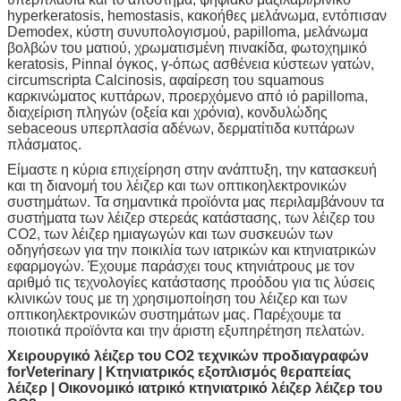
hyperkeratosis, hemostasis, κακοήθες μελάνωμα, εντόπισαν
Demodex, κύστη συνυπολογισμού, papilloma, μελάνωμα
βολβών του ματιού, χρωματισμένη πινακίδα, φωτοχημικό
keratosis, Pinnal όγκος, γ-όπως ασθένεια κύστεων γατών,
circumscripta Calcinosis, αφαίρεση του squamous
καρκινώματος κυττάρων, προερχόμενο από ιό papilloma,
διαχείριση πληγών (οξεία και χρόνια), κονδυλώδης
sebaceous υπερπλασία αδένων, δερματίτιδα κυττάρων
πλάσματος.
Είμαστε η κύρια επιχείρηση στην ανάπτυξη, την κατασκευή
και τη διανομή του λέιζερ και των οπτικοηλεκτρονικών
συστημάτων. Τα σημαντικά προϊόντα μας περιλαμβάνουν τα
συστήματα των λέιζερ στερεάς κατάστασης, των λέιζερ του
CO2, των λέιζερ ημιαγωγών και των συσκευών των
οδηγήσεων για την ποικιλία των ιατρικών και κτηνιατρικών
εφαρμογών. Έχουμε παράσχει τους κτηνιάτρους με τον
αριθμό τις τεχνολογίες κατάστασης προόδου για τις λύσεις
κλινικών τους με τη χρησιμοποίηση του λέιζερ και των
οπτικοηλεκτρονικών συστημάτων μας. Παρέχουμε τα
ποιοτικά προϊόντα και την άριστη εξυπηρέτηση πελατών.
Χειρουργικό λέιζερ του CO2 τεχνικών προδιαγραφών
forVeterinary | Κτηνιατρικός εξοπλισμός θεραπείας
λέιζερ | Οικονομικό ιατρικό κτηνιατρικό λέιζερ λέιζερ του