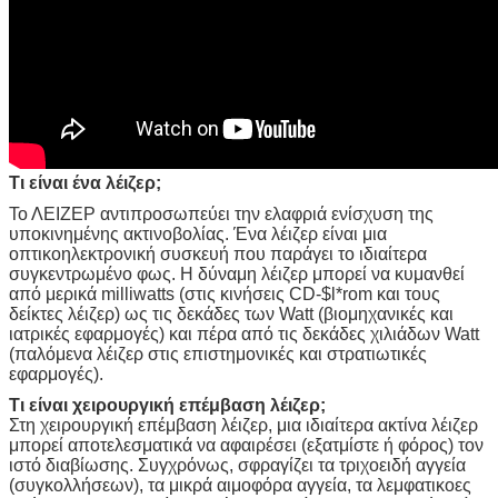
Τι είναι ένα λέιζερ;
Το ΛΕΙΖΕΡ αντιπροσωπεύει την ελαφριά ενίσχυση της
υποκινημένης ακτινοβολίας. Ένα λέιζερ είναι μια
οπτικοηλεκτρονική συσκευή που παράγει το ιδιαίτερα
συγκεντρωμένο φως. Η δύναμη λέιζερ μπορεί να κυμανθεί
από μερικά milliwatts (στις κινήσεις CD-$l*rom και τους
δείκτες λέιζερ) ως τις δεκάδες των Watt (βιομηχανικές και
ιατρικές εφαρμογές) και πέρα από τις δεκάδες χιλιάδων Watt
(παλόμενα λέιζερ στις επιστημονικές και στρατιωτικές
εφαρμογές).
Τι είναι χειρουργική επέμβαση λέιζερ;
Στη χειρουργική επέμβαση λέιζερ, μια ιδιαίτερα ακτίνα λέιζερ
μπορεί αποτελεσματικά να αφαιρέσει (εξατμίστε ή φόρος) τον
ιστό διαβίωσης. Συγχρόνως, σφραγίζει τα τριχοειδή αγγεία
(συγκολλήσεων), τα μικρά αιμοφόρα αγγεία, τα λεμφατικοες