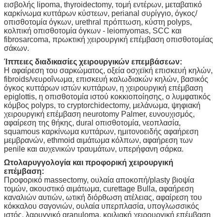
εισβολής lipoma, thyroidectomy, τομή εντέρων, μεταβατικό
καρκίνωμα κυττάρων κύστεων, perianal συρίγγιο, όγκος/
οπισθοτομία όγκων, urethral πρόπτωση, κύστη polyps,
κολπική οπισθοτομία όγκων - leiomyomas, SCC και
fibrosarcoma, πρωκτική χειρουργική επέμβαση οπισθοτομίας
σάκων.
Ίππειες διαδικασίες χειρουργικών επεμβάσεων:
Η αφαίρεση του σαρκώματος, οξεία οσχεϊκή επισκευή κηλών,
fibroids/νευροΐνωμα, επισκευή καλωδιακών κηλών, βασικός
όγκος κυττάρων ιστών κυττάρων, η χειρουργική επέμβαση
epiglottis, η οπισθοτομία ιστού κοκκιοποίησης, ο λυμφατικός
κόμβος polyps, το cryptorchidectomy, μελάνωμα, ψηφιακή
χειρουργική επέμβαση neurotomy Palmer, ευνουχισμός,
αφαίρεση της θήκης, dural οπισθοτομία, νεοπλασία,
squamous καρκίνωμα κυττάρων, ημιτονοειδής αφαήρεση
μεμβρανών, ethmoid αιμάτωμα κόλπων, αφαήρεση των
penile και αυχενικών τραυμάτων, υπερήφανη σάρκα.
Ωτολαρυγγολογία και προφορική χειρουργική
επέμβαση:
Προφορικό massectomy, ουλαία αποκοπή/plasty βιοψία
τομών, ακουστικό αιμάτωμα, curettage Bulla, αφαήρεση
καναλιών αυτιών, ωτική διόρθωση ατέλειας, αφαίρεση του
κόκκαλου σαγονιών, ουλαία υπερπλασία, υπογλωσσικός
ιστός, λαρυγγικό granuloma, κοιλιακή χειρουργική επέμβαση