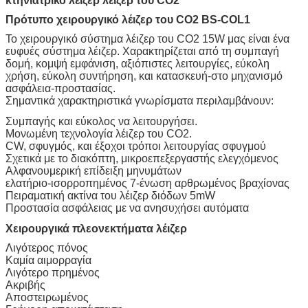
κτηνιατρικό λέιζερ λέιζερ του CO2
Πρότυπο χειρουργικό λέιζερ του CO2 BS-COL1
Το χειρουργικό σύστημα λέιζερ του CO2 15W μας είναι ένα
ευφυές σύστημα λέιζερ. Χαρακτηρίζεται από τη συμπαγή
δομή, κομψή εμφάνιση, αξιόπιστες λειτουργίες, εύκολη
χρήση, εύκολη συντήρηση, και κατασκευή-στο μηχανισμό
ασφάλεια-προστασίας.
Σημαντικά χαρακτηριστικά γνωρίσματα περιλαμβάνουν:
Συμπαγής και εύκολος να λειτουργήσει.
Μονωμένη τεχνολογία λέιζερ του CO2.
CW, σφυγμός, και έξοχοι τρόποι λειτουργίας σφυγμού
Σχετικά με το διακόπτη, μικροεπεξεργαστής ελεγχόμενος
Αλφανουμερική επίδειξη μηνυμάτων
ελατήριο-ισορροπημένος 7-ένωση αρθρωμένος βραχίονας
Πειραματική ακτίνα του λέιζερ διόδων 5mW
Προστασία ασφάλειας με να ανησυχήσει αυτόματα
Χειρουργικά πλεονεκτήματα λέιζερ
Λιγότερος πόνος
Καμία αιμορραγία
Λιγότερο πρημένος
Ακριβής
Αποστειρωμένος