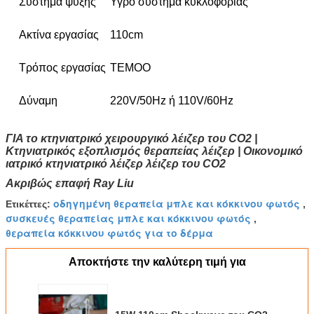
Σύστημα ψύξης
Υγρό σύστημα κυκλοφορίας
Ακτίνα εργασίας
110cm
Τρόπος εργασίας
TEMOO
Δύναμη
220V/50Hz ή 110V/60Hz
ΓΙΑ το κτηνιατρικό χειρουργικό λέιζερ του CO2 |
Κτηνιατρικός εξοπλισμός θεραπείας λέιζερ | Οικονομικό
ιατρικό κτηνιατρικό λέιζερ λέιζερ του CO2
Ακριβώς επαφή Ray Liu
οδηγημένη θεραπεία μπλε και κόκκινου φωτός
Ετικέττες:
,
συσκευές θεραπείας μπλε και κόκκινου φωτός
,
θεραπεία κόκκινου φωτός για το δέρμα
Αποκτήστε την καλύτερη τιμή για