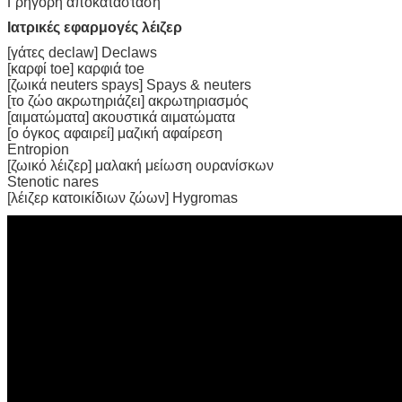
Γρήγορη αποκατάσταση
Ιατρικές εφαρμογές λέιζερ
[γάτες declaw] Declaws
[καρφί toe] καρφιά toe
[ζωικά neuters spays] Spays & neuters
[το ζώο ακρωτηριάζει] ακρωτηριασμός
[αιματώματα] ακουστικά αιματώματα
[ο όγκος αφαιρεί] μαζική αφαίρεση
Entropion
[ζωικό λέιζερ] μαλακή μείωση ουρανίσκων
Stenotic nares
[λέιζερ κατοικίδιων ζώων] Hygromas