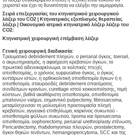
χειριστεί και έχει τη δυνατότητα να ελέγξει την αιμορραγία.
Σειρά επεξεργασίας του κτηνιατρικού χειρουργικού
λέιζερ του CO2 | Κτηνιατρικός εξοπλισμός θεραπείας
λέιζερ | Οικονομικό ιατρικό κτηνιατρικό λέιζερ λέιζερ του
CO2:
Κτηνιατρική χειρουργική επέμβαση λέιζερ
Γενική χειρουργική διαδικασία:
Τραυματικό debridement πληγών, ο perianal όγκος, toenail,
ο ακρωτηριασμός, η αφαήρεση κρεβατιών όγκων, το
πρωκτικό αδενοκαρκίνωμα, οι κολπικές πτυχές
οπισθοτομίας, ο χρόνιος suppurative όγκος, ο όγκος
κυττάρων ιστών, η ορθοκολιτική οπισθοτομία όγκων ή η
οπισθοτομία, σταυροειδές debridement σπασίματος
συνδέσμων κρανίων, curettage ιστού κοκκιοποίησης, τομή
κύστεων, βαθιά ακαθάριστη οπισθοτομία, οπισθοτομία
μπαλονιών valgus, σημαντικό pulpectomy, fibrosarcoma,
μεταμόσχευσαν τη μολυσμένη προετοιμασία πληγή
κρεβατιών, αγγειακό επιθηλίωμα, καρκίνος συκωτιού -
οπισθοτομία φύλλων συκωτιού, lipoma και liposarcoma
οπισθοτομία, oophorectomy, perianal urethroplasty στένωση,
Pericardectomy, rhabdomyomas πλευρών, prostatectomy,
όγκοι θηκών τενόντων, hemangiopericytoma, SCC και της