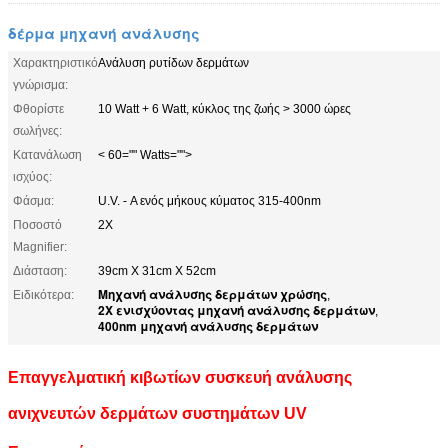
δέρμα μηχανή ανάλυσης
Χαρακτηριστικό
Ανάλυση ρυτίδων δερμάτων
γνώρισμα:
Φθορίστε
10 Watt + 6 Watt, κύκλος της ζωής > 3000 ώρες
σωλήνες:
Κατανάλωση
< 60="" Watts="">
ισχύος:
Φάσμα:
U.V. - Α ενός μήκους κύματος 315-400nm
Ποσοστό
2X
Magnifier:
Διάσταση:
39cm X 31cm X 52cm
Μηχανή ανάλυσης δερμάτων χρώσης
Ειδικότερα:
,
2X ενισχύοντας μηχανή ανάλυσης δερμάτων
,
400nm μηχανή ανάλυσης δερμάτων
Επαγγελματική κιβωτίων συσκευή ανάλυσης
ανιχνευτών δερμάτων συστημάτων UV