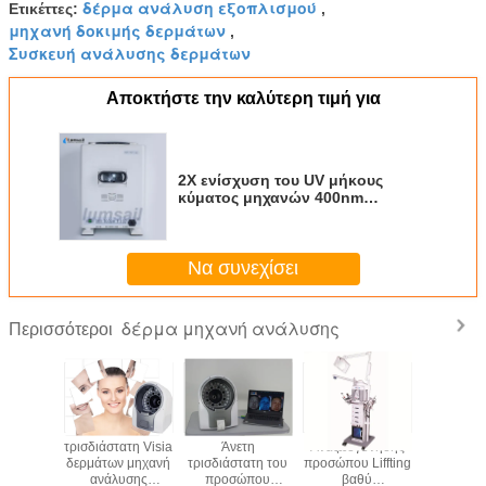
δέρμα ανάλυση εξοπλισμού
Ετικέττες:
,
μηχανή δοκιμής δερμάτων
,
Συσκευή ανάλυσης δερμάτων
Αποκτήστε την καλύτερη τιμή για
2X ενίσχυση του UV μήκους
κύματος μηχανών 400nm
ανάλυσης δερμάτων ανίχνευσης
Να συνεχίσει
δέρμα μηχανή ανάλυσης
Περισσότεροι
μηχανή 6
τρισδιάστατη Visia
Άνετη
Αναζωογόνησης
6x οπτικό
δερμάτων
δερμάτων μηχανή
τρισδιάστατη του
προσώπου Liffting
εξοπλι
υττάρων
ανάλυσης
προσώπου
βαθύ
ανάλυ