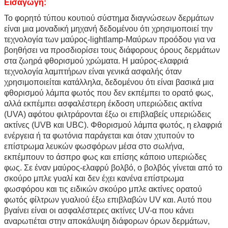
Εισαγωγή:
Το φορητό τύπου κουτιού σύστημα διαγνώσεων δερμάτων
είναι μια μοναδική μηχανή δεδομένου ότι χρησιμοποιεί την
τεχνολογία των μαύρος-lightlamp-Μαύρων προόδου για να
βοηθήσει να προσδιορίσει τους διάφορους όρους δερμάτων
στα ζωηρά φθορισμού χρώματα. Η μαύρος-ελαφριά
τεχνολογία λαμπτήρων είναι γενικά ασφαλής όταν
χρησιμοποιείται κατάλληλα, δεδομένου ότι είναι βασικά μια
φθορισμού λάμπα φωτός που δεν εκπέμπει το ορατό φως,
αλλά εκπέμπει ασφαλέστερη έκδοση υπεριώδεις ακτίνα
(UVA) αφότου φιλτράρονται έξω οι επιβλαβείς υπεριώδεις
ακτίνες (UVB και UBC). Φθορισμού λάμπα φωτός, η ελαφριά
ενέργεια ή τα φωτόνια παράγεται και όταν χτυπούν το
επίστρωμα λευκών φωσφόρων μέσα στο σωλήνα,
εκπέμπουν το άσπρο φως και επίσης κάποιο υπεριώδες
φως. Σε έναν μαύρος-ελαφρύ βολβό, ο βολβός γίνεται από το
σκούρο μπλε γυαλί και δεν έχει κανένα επίστρωμα
φωσφόρου και τις ειδικών σκούρο μπλε ακτίνες ορατού
φωτός φίλτρων γυαλιού έξω επιβλαβών UV και. Αυτό που
βγαίνει είναι οι ασφαλέστερες ακτίνες UV-α που κάνει
αναρωτιέται στην αποκάλυψη διάφορων όρων δερμάτων,