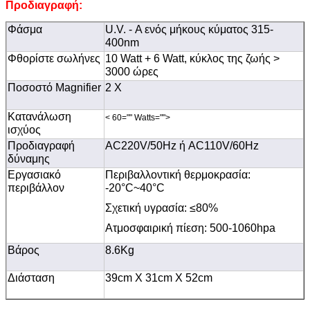
Προδιαγραφή:
Φάσμα
U.V. - Α ενός μήκους κύματος 315-
400nm
Φθορίστε σωλήνες
10 Watt + 6 Watt, κύκλος της ζωής >
3000 ώρες
Ποσοστό Magnifier
2 Χ
Κατανάλωση
< 60="" Watts="">
ισχύος
Προδιαγραφή
AC220V/50Hz ή AC110V/60Hz
δύναμης
Εργασιακό
Περιβαλλοντική θερμοκρασία:
περιβάλλον
-20
°C~40°C
Σχετική υγρασία:
≤
80%
Ατμοσφαιρική πίεση: 500-1060hpa
Βάρος
8.6Kg
Διάσταση
39cm X 31cm X 52cm