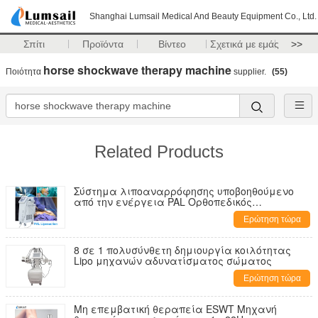
Shanghai Lumsail Medical And Beauty Equipment Co., Ltd.
Σπίτι
Προϊόντα
Βίντεο
Σχετικά με εμάς
>>
horse shockwave therapy machine
Ποιότητα
supplier.
(55)
Related Products
Σύστημα λιποαναρρόφησης υποβοηθούμενο
από την ενέργεια PAL Ορθοπεδικός
χειρουργός
Ερώτηση τώρα
8 σε 1 πολυσύνθετη δημιουργία κοιλότητας
Lipo μηχανών αδυνατίσματος σώματος
Ερώτηση τώρα
Μη επεμβατική θεραπεία ESWT Μηχανή